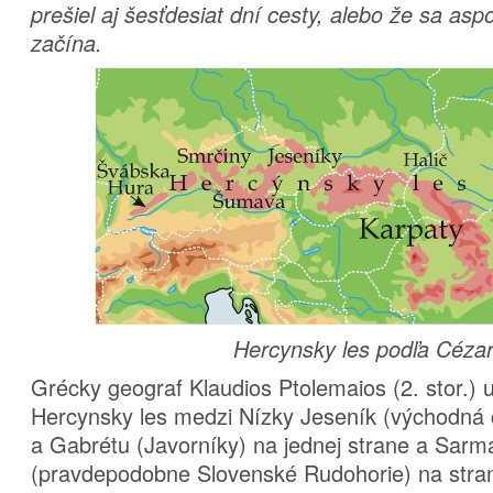
prešiel aj šesťdesiat dní cesty, alebo že sa as
začína.
Hercynsky les podľa Céza
Grécky geograf Klaudios Ptolemaios (2. stor.) 
Hercynsky les medzi Nízky Jeseník (východná 
a Gabrétu (Javorníky) na jednej strane a Sarm
(pravdepodobne Slovenské Rudohorie) na stran