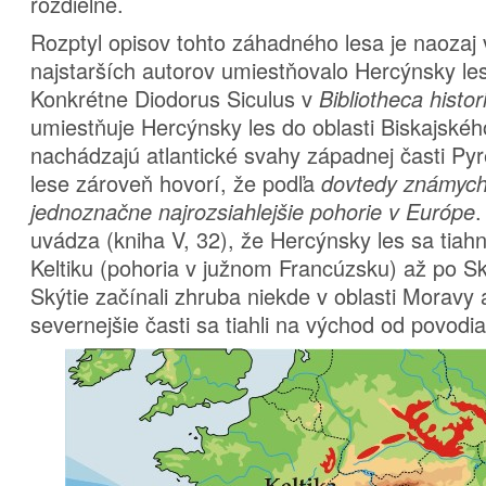
rozdielne.
Rozptyl opisov tohto záhadného lesa je naozaj 
najstarších autorov umiestňovalo Hercýnsky les
Konkrétne Diodorus Siculus v
Bibliotheca histor
umiestňuje Hercýnsky les do oblasti Biskajskéh
nachádzajú atlantické svahy západnej časti Py
lese zároveň hovorí, že podľa
dovtedy známych 
.
jednoznačne najrozsiahlejšie pohorie v Európe
uvádza (kniha V, 32), že Hercýnsky les sa tiah
Keltiku (pohoria v južnom Francúzsku) až po Sk
Skýtie začínali zhruba niekde v oblasti Moravy
severnejšie časti sa tiahli na východ od povodia 