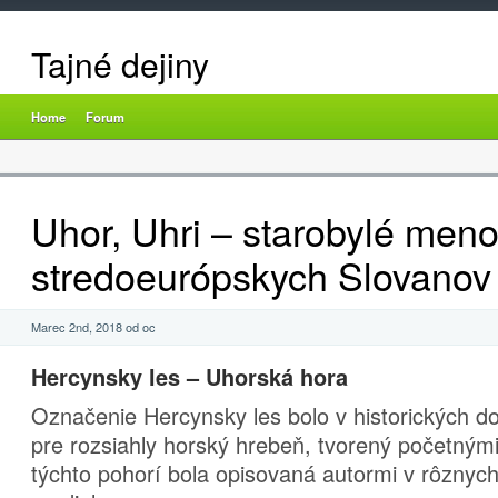
Tajné dejiny
Home
Forum
Uhor, Uhri – starobylé men
stredoeurópskych Slovanov 
Marec 2nd, 2018 od oc
Hercynsky les – Uhorská hora
Označenie Hercynsky les bolo v historických 
pre rozsiahly horský hrebeň, tvorený početnými
týchto pohorí bola opisovaná autormi v rôznyc