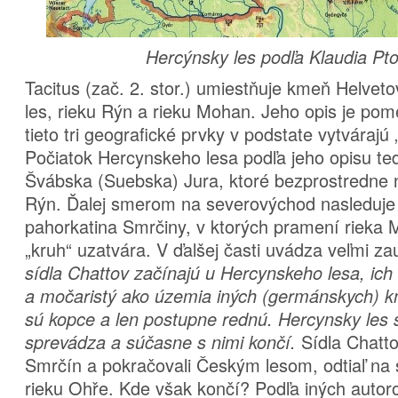
Hercýnsky les podľa Klaudia Pt
Tacitus (zač. 2. stor.) umiestňuje kmeň Helve
les, rieku Rýn a rieku Mohan. Jeho opis je pom
tieto tri geografické prvky v podstate vytvárajú 
Počiatok Hercynskeho lesa podľa jeho opisu t
Švábska (Suebska) Jura, ktoré bezprostredne 
Rýn. Ďalej smerom na severovýchod nasleduje
pahorkatina Smrčiny, v ktorých pramení rieka 
„kruh“ uzatvára. V ďalšej časti uvádza veľmi z
sídla Chattov začínajú u Hercynskeho lesa, ich k
a močaristý ako územia iných (germánskych) 
sú kopce a len postupne rednú. Hercynsky les 
Sídla Chatto
sprevádza a súčasne s nimi končí.
Smrčín a pokračovali Českým lesom, odtiaľ na s
rieku Ohře. Kde však končí? Podľa iných autor