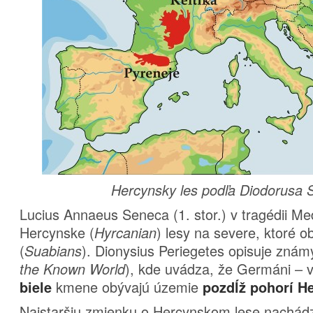
Hercynsky les podľa Diodorusa S
Lucius Annaeus Seneca (1. stor.) v tragédii 
Hercynske (
) lesy na severe, ktoré o
Hyrcanian
(
). Dionysius Periegetes opisuje známy
Suabians
), kde uvádza, že Germáni – 
the Known World
kmene obývajú územie
biele
pozdĺž pohorí H
Najstaršiu zmienku o Hercynskom lese nachádz