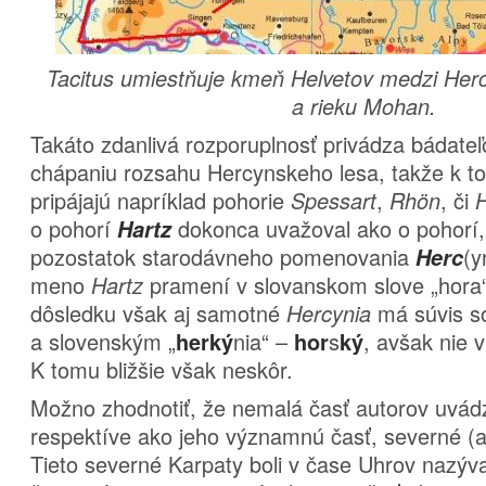
Tacitus umiestňuje kmeň Helvetov medzi Herc
a rieku Mohan.
Takáto zdanlivá rozporuplnosť privádza bádateľ
chápaniu rozsahu Hercynskeho lesa, takže k t
pripájajú napríklad pohorie
,
, či
Spessart
Rhön
H
o pohorí
dokonca uvažoval ako o pohorí,
Hartz
pozostatok starodávneho pomenovania
(y
Herc
meno
pramení v slovanskom slove „hora
Hartz
dôsledku však aj samotné
má súvis s
Hercynia
a slovenským „
nia“ –
s
, avšak nie
herký
hor
ký
K tomu bližšie však neskôr.
Možno zhodnotiť, že nemalá časť autorov uvád
respektíve ako jeho významnú časť, severné (al
Tieto severné Karpaty boli v čase Uhrov nazýv