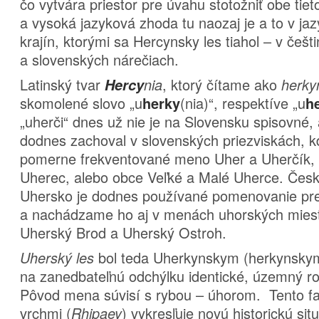
čo vytvára priestor pre úvahu stotožniť obe ti
a vysoká jazyková zhoda tu naozaj je a to v ja
krajín, ktorými sa Hercynsky les tiahol – v češ
a slovenských nárečiach.
Latinský tvar
, ktorý čítame ako
Hercy
nia
herky
skomolené slovo „u
(nia)“, respektíve „u
herky
h
„uherči“ dnes už nie je na Slovensku spisovné, 
dodnes zachoval v slovenských priezviskách,
pomerne frekventované meno Uher a Uherčík, 
Uherec, alebo obce Veľké a Malé Uherce. Čes
Uhersko je dodnes používané pomenovanie pr
a nachádzame ho aj v menách uhorských miest
Uherský Brod a Uherský Ostroh.
bol teda Uherkynskym (herkynsky
Uherský les
na zanedbateľnú odchýlku identické, územný ro
Pôvod mena súvisí s rybou – úhorom. Tento fa
vrchmi (
) vykresľuje novú historickú si
Rhipaey