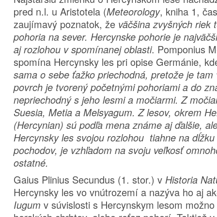
pred n.l. u Aristotela (
, kniha 1, ča
Meteorology
zaujímavý poznatok, že
väčšina zvyšných riek 
pohoria na sever. Hercynske pohorie je najväčš
. Pomponius Me
aj rozlohou
v spomínanej oblasti
spomína Hercynsky les pri opise Germánie, k
sama o sebe ťažko priechodná, pretože je tam v
povrch je tvorený početnými pohoriami a do zna
nepriechodný s jeho lesmi a močiarmi. Z močia
Suesia, Metia a Melsyagum. Z lesov, okrem H
(Hercynian) sú podľa mena známe aj ďalšie, al
Hercynsky les svojou rozlohou tiahne na dĺžku
pochodov, je vzhľadom na svoju veľkosť omnoh
ostatné.
Gaius Plinius Secundus (1. stor.) v
Historia Nat
Hercynsky les vo vnútrozemí a nazýva ho aj a
v súvislosti s Hercynskym lesom možno
Iugum