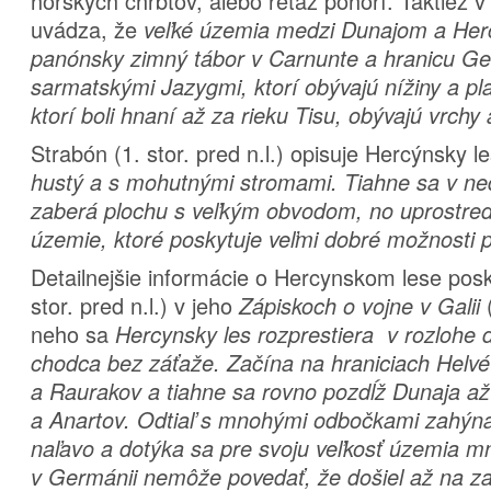
horských chrbtov, alebo reťaz pohorí. Taktiež v 
uvádza, že
veľké územia medzi Dunajom a He
panónsky zimný tábor v Carnunte a hranicu 
sarmatskými Jazygmi, ktorí obývajú nížiny a plan
ktorí boli hnaní až za rieku Tisu, obývajú vrch
Strabón (1. stor. pred n.l.) opisuje Hercýnsky 
hustý a s mohutnými stromami. Tiahne sa v ne
zaberá plochu s veľkým obvodom, no uprostred
územie, ktoré poskytuje veľmi dobré možnosti p
Detailnejšie informácie o Hercynskom lese posk
stor. pred n.l.) v jeho
Zápiskoch o vojne v Galii
neho sa
Hercynsky les rozprestiera v rozlohe d
chodca bez záťaže. Začína na hraniciach Helv
a Raurakov a tiahne sa rovno pozdĺž Dunaja a
a Anartov. Odtiaľ s mnohými odbočkami zahýn
naľavo a dotýka sa pre svoju veľkosť územia m
v Germánii nemôže povedať, že došiel až na zač