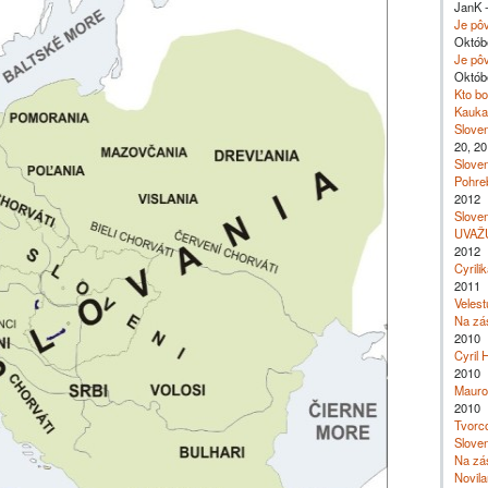
JanK -
Je pôv
Októb
Je pôv
Októb
Kto bo
Kaukaz
Sloven
20, 20
Sloven
Pohreb
2012
Sloven
UVAŽUJ
2012
Cyrilik
2011
Velest
Na zást
2010
Cyril 
2010
Mauro
2010
Tvorco
Sloven
Na zást
Novila