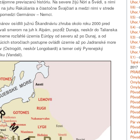
ájomne previazanú históriu. Na severe žijú Nóri a Švédi, s nimi
Uhor, 
I(6)
- o
 na juhu Rakúšania a čiastočne Švajčiari a medzi nimi v strede
Uhor, 
 spomedzi Germánov – Nemci.
I(5)
- o
Uhor, 
ánov osídlili južnú Škandináviu zhruba okolo roku 2000 pred
I(4)
- 
ali smerom na juh k Alpám, pozdĺž Dunaja, neskôr do Talianska
Uhor, 
omerne rozľahlé územia Eúrópy od severu až po Dunaj, a od
I(3)
- 
úcich storočiach postupne ovládli územie až po Jadranské more
Uhor, 
I(2)
- 
v (Ostrogóti, neskôr Longobardi) a temer celý Pyrenejský
Uhor, 
ku (Vandali).
I(1)
- 
Tajné 
2017
PRAV
Omyly 
Omyly 
Omyly 
Pôvod 
Pôvod 
Pôvod
Pôvod 
Pôvod 
Pôvod 
Pár vi
Pôvod 
Árijsk
Pôvod