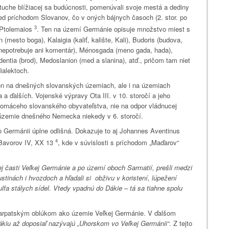
tuche blížiacej sa budúcnosti, pomenúvali svoje mestá a dediny
ed príchodom Slovanov, čo v oných bájnych časoch (2. stor. po
3
 Ptolemaios
. Ten na území Germánie opisuje množstvo miest s
esto boga), Kalaigia (kaliť, kalište, Kali), Budoris (budova,
o nepotrebuje ani komentár), Ménosgada (meno gada, hada),
ntia (brod), Medoslanion (med a slanina), atď., pričom tam niet
ialektoch.
n na dnešných slovanských územiach, ale i na územiach
 ďalších. Vojenské výpravy Ota III. v 10. storočí a jeho
 domáceho slovanského obyvateľstva, nie na odpor vládnucej
a územie dnešného Nemecka niekedy v 6. storočí.
o Germánii úplne odlišná. Dokazuje to aj Johannes Aventinus
4
 Bavorov IV, XX 13
, kde v súvislosti s príchodom „Maďarov“
nej časti Veľkej Germánie a po území oboch Sarmatií, prešli medzi
tinách i hvozdoch a hľadali si obživu v koristení, lúpežení
ulfa stálych sídel. Vtedy vpadnú do Dákie – tá sa tiahne spolu
Karpatským oblúkom ako územie Veľkej Germánie. V ďalšom
kiu až doposiaľ nazývajú „Uhorskom vo Veľkej Germánii“
. Z tejto