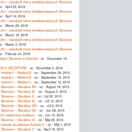
Uhri – starobylé meno stredoeurópskych Slovanov
c - Apríl 23, 2018
Uhri – starobylé meno stredoeurópskych Slovanov
c - Apríl 14, 2018
Uhri – starobylé meno stredoeurópskych Slovanov
oc - Marec 29, 2018
Uhri – starobylé meno stredoeurópskych Slovanov
oc - Marec 18, 2018
Uhri – starobylé meno stredoeurópskych Slovanov
oc - Marec 2, 2018
Uhri – starobylé meno stredoeurópskych Slovanov
oc - Február 24, 2018
dejiny Slovenov a Uhorska
- oc - December 16,
DA O VELESTÚRE
- oc - November 5, 2016
histórie I. – Maďari(3)
- oc - September 26, 2015
histórie I. – Maďari(2)
- oc - September 19, 2015
histórie I. – Maďari(1)
- oc - September 12, 2015
Slovenov – Slovákov XII.
- oc - August 16, 2015
Slovenov – Slovákov XI.
- oc - August 2, 2015
 Slovenov – Slovákov X.
- oc - Júl 20, 2015
Slovenov – Slovákov IX.
- oc - Júl 12, 2015
Slovenov – Slovákov VIII.
- oc - Júl 5, 2015
Slovenov – Slovákov VII.
- oc - Jún 28, 2015
et k vedeckému kolokviu.
- oc - Jún 15, 2015
Slovenov – Slovákov VI.
- oc - Máj 25, 2015
é národy na priestore Eurázie II.
- oc - Máj 1, 2015
 Slovenov – Slovákov V.
- oc - Apríl 18, 2015