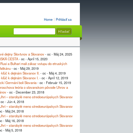
Home
Prihlásiť sa
vé dejiny Slovѣnov a Slovanov
- oc - Máj 24, 2025
SKÁ CESTA
- oc - Apríl 15, 2020
Rusi a Bulhari mali zákaz vstupu do etruských
Vatikánu
- oc - Máj 29, 2019
– kľúč k dejinám Slovanov II.
- oc - Máj 4, 2019
– kľúč k dejinám Slovanov I.
- oc - Apríl 12, 2019
ickí Germáni boli Slovania
- oc - Február 15, 2019
roschova teória o slovanskom pôvode Uhrov a
ánov
- oc - December 23, 2018
Uhri – starobylé meno stredoeurópskych Slovanov
 oc - Jún 4, 2018
Uhri – starobylé meno stredoeurópskych Slovanov
oc - Máj 24, 2018
Uhri – starobylé meno stredoeurópskych Slovanov
oc - Máj 16, 2018
Uhri – starobylé meno stredoeurópskych Slovanov
oc - Máj 5, 2018