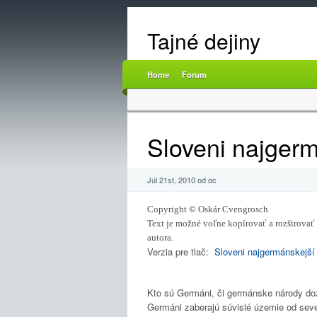
Tajné dejiny
Home
Forum
Sloveni najger
Júl 21st, 2010 od oc
Copyright © Oskár Cvengrosch
Text je možné voľne kopírovať a rozširovať
autora.
Verzia pre tlač:
Sloveni najgermánskejší
Kto sú Germáni, či germánske národy doz
Germáni zaberajú súvislé územie od seve