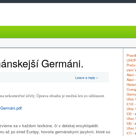
Pravdi
mánskejší Germáni.
UHOR
Prečo 
siení 
Alani 
Leave a reply »
Alani 
Histor
Cveng
Germ
 na nekomerčné účely.
Úprava obsahu je možná len zo súhlasom
Uhor, 
I(10)
-
 Germáni.pdf
Uhor, 
I(9)
- 
Uhor, 
I(8)
- 
vieme sa v každom lexikóne, či v detskej encyklopédii.
Uhor, 
ru až po stred Európy, hovoria germánskymi jazykmi, ktoré sú
I(7)
- 