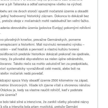
r a juh Talianska a odtiaľ samozrejme všetko na východ.
behu ani nie dvoch storočí opustili močaristé územie a obsadili
e jediný hodnoverný historický záznam. Dokonca to dokázali bez
í, pretože oboje v močarinách mohli nadobudnúť len veľmi ťažko.
adenia obrovského územia (polovice Európy) pokornými roľníkmi
.
stvo pôvodných kmeňov, prevažne Germánskych, pomerne
zemepiscami a historikmi. Mali rozvinutú remeselnú výrobu –
stém – sieť hradísk a pevností a vlastnú kultúru tvorenú
sídľovacích predstáv historikov dokázali prekonať nie ojedinele,
miery, že pôvodné obyvateľstvo sa nielen úplne odnárodnilo,
lovanov. Takéto niečo sa mohlo uskutočniť len za predpokladu,
 ktorí systematicky vyvražďovali celé mestá, alebo boli na
yvateľov močarísk nedá povedať.
ádzajúci spoza Visly obsadiť územie 2500 kilometrov na západ,
ometrov štvorcových. Všade ich zjavne vítali s otvorenou náručou
 Otázkou je, kedy sa vlastne naučili roľníčiť, keď v podstate
udzie územia?
e bolo také silné a intenzívne, že zanikli všetky pôvodné názvy
 Tá sila a intenzita bola priam mystická, pretože Germáni