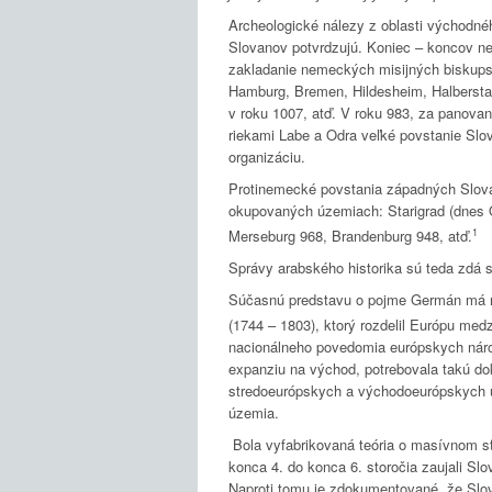
Archeologické nálezy z oblasti východn
Slovanov potvrdzujú. Koniec – koncov n
zakladanie nemeckých misijných biskups
Hamburg, Bremen, Hildesheim, Halbersta
v roku 1007, atď. V roku 983, za panova
riekami Labe a Odra veľké povstanie Slov
organizáciu.
Protinemecké povstania západných Slova
okupovaných územiach: Starigrad (dnes 
1
Merseburg 968, Brandenburg 948, atď.
Správy arabského historika sú teda zdá s
Súčasnú predstavu o pojme Germán má na
(1744 – 1803), ktorý rozdelil Európu me
nacionálneho povedomia európskych národ
expanziu na východ, potrebovala takú do
stredoeurópskych a východoeurópskych ú
územia.
Bola vyfabrikovaná teória o masívnom sť
konca 4. do konca 6. storočia zaujali Sl
Naproti tomu je zdokumentované, že Slo