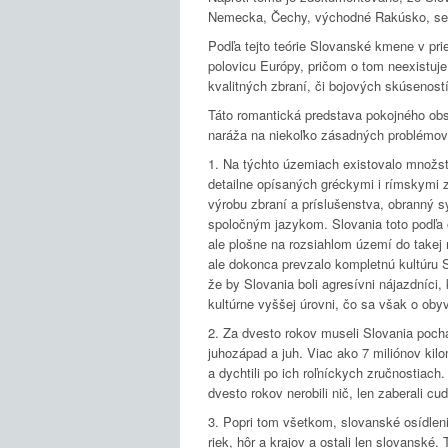
Nemecka, Čechy, východné Rakúsko, seve
Podľa tejto teórie Slovanské kmene v prie
polovicu Európy, pričom o tom neexistuj
kvalitných zbraní, či bojových skúsenost
Táto romantická predstava pokojného obs
naráža na niekoľko zásadných problémov
1. Na týchto územiach existovalo množ
detailne opísaných gréckymi i rímskymi 
výrobu zbraní a príslušenstva, obranný sy
spoločným jazykom. Slovania toto podľa o
ale plošne na rozsiahlom území do takej 
ale dokonca prevzalo kompletnú kultúru S
že by Slovania boli agresívni nájazdníci,
kultúrne vyššej úrovni, čo sa však o ob
2. Za dvesto rokov museli Slovania poch
juhozápad a juh. Viac ako 7 miliónov kil
a dychtili po ich roľníckych zručnostiach.
dvesto rokov nerobili nič, len zaberali c
3. Popri tom všetkom, slovanské osídleni
riek, hôr a krajov a ostali len slovanské.