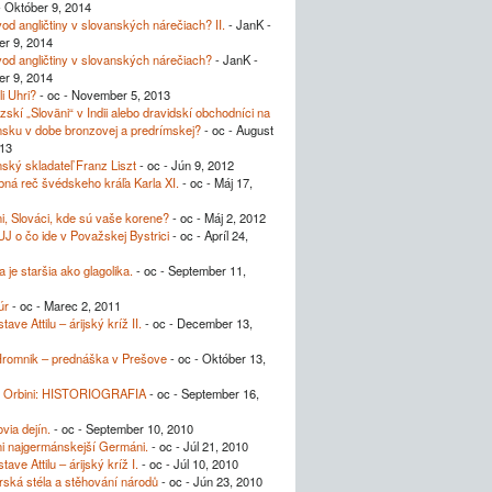
 Október 9, 2014
od angličtiny v slovanských nárečiach? II.
- JanK -
er 9, 2014
od angličtiny v slovanských nárečiach?
- JanK -
er 9, 2014
li Uhri?
- oc - November 5, 2013
skí „Sloväni“ v Indii alebo dravidskí obchodníci na
sku v dobe bronzovej a predrímskej?
- oc - August
13
ský skladateľ Franz Liszt
- oc - Jún 9, 2012
ná reč švédskeho kráľa Karla XI.
- oc - Máj 17,
i, Slováci, kde sú vaše korene?
- oc - Máj 2, 2012
 o čo ide v Považskej Bystrici
- oc - Apríl 24,
a je staršia ako glagolika.
- oc - September 11,
úr
- oc - Marec 2, 2011
ave Attilu – árijský kríž II.
- oc - December 13,
Hromnik – prednáška v Prešove
- oc - Október 13,
 Orbini: HISTORIOGRAFIA
- oc - September 16,
via dejín.
- oc - September 10, 2010
i najgermánskejší Germáni.
- oc - Júl 21, 2010
ave Attilu – árijský kríž I.
- oc - Júl 10, 2010
rská stéla a stěhování národů
- oc - Jún 23, 2010