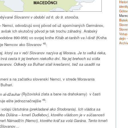
Histor
identit
Gótov
Marec
bývané Slovanmi v období od 6. do 9. storočia.
Biateky
Sloven
 – Nemci, odvodzujú svoj pôvod od už spomínaných Germánov,
Sloven
, avšak ich skutočný pôvod je tak trochu záhadný. Arabský
Vstup
podobne 890-956) vo svojej knihe
Kitáb at-tanbíh va l-išráf
(Kniha
dejín
-
Archí
48
suje Nemcov ako Slovanov
:
j, ktorý sa v reči Slovanov nazýva aj Morava. Je to veľká rieka,
 trvá cesta k jej brehom niekoľko dní. Na jej brehoch sú sídla
nov. Odkedy sa Bulhari stali kresťanmi, tiež sa usadili na
rameni a na začiatku slovenskí Nemci, v strede Moravania
 Bulhari.
in al-džauhar
(Ryžoviská zlata a bane na drahokamy) v časti
49
ruje ešte jednoznačnejšie
:
volajú Ustutrána (prekladané ako Stodorania). Ich vládca sa
ebo Dúlána – kmeň Dudlebov), ktorého vládcom je v súčasnosti
kmeň Námadžín (Nemci), ktorého kráľ sa volá Garána. Tento kmeň
zi Slovanov…