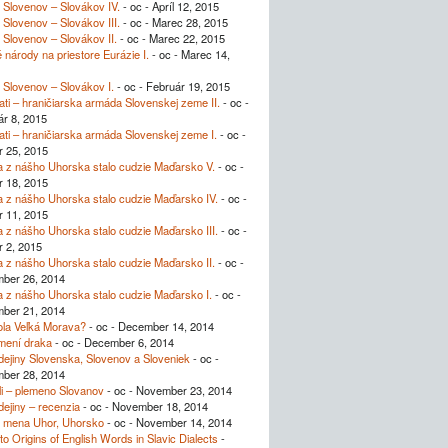
Slovenov – Slovákov IV.
- oc - Apríl 12, 2015
Slovenov – Slovákov III.
- oc - Marec 28, 2015
Slovenov – Slovákov II.
- oc - Marec 22, 2015
é národy na priestore Eurázie I.
- oc - Marec 14,
Slovenov – Slovákov I.
- oc - Február 19, 2015
ti – hraničiarska armáda Slovenskej zeme II.
- oc -
r 8, 2015
ti – hraničiarska armáda Slovenskej zeme I.
- oc -
r 25, 2015
 z nášho Uhorska stalo cudzie Maďarsko V.
- oc -
r 18, 2015
 z nášho Uhorska stalo cudzie Maďarsko IV.
- oc -
r 11, 2015
 z nášho Uhorska stalo cudzie Maďarsko III.
- oc -
 2, 2015
 z nášho Uhorska stalo cudzie Maďarsko II.
- oc -
ber 26, 2014
 z nášho Uhorska stalo cudzie Maďarsko I.
- oc -
ber 21, 2014
ola Veľká Morava?
- oc - December 14, 2014
mení draka
- oc - December 6, 2014
dejiny Slovenska, Slovenov a Sloveniek
- oc -
ber 28, 2014
i – plemeno Slovanov
- oc - November 23, 2014
dejiny – recenzia
- oc - November 18, 2014
 mena Uhor, Uhorsko
- oc - November 14, 2014
to Origins of English Words in Slavic Dialects
-