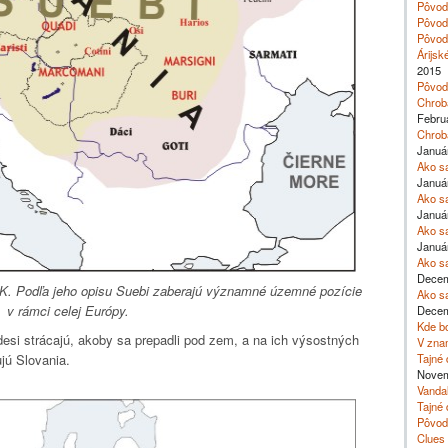
Pôvod 
Pôvod 
Pôvod 
Árijsk
2015
Pôvod 
Chroba
Februá
Chroba
Januá
Ako sa
Januá
Ako sa
Januá
Ako sa
Január
Ako sa
Decem
o K. Podľa jeho opisu Suebi zaberajú významné územné pozície
Ako sa
v rámci celej Európy.
Decem
Kde b
esi strácajú, akoby sa prepadli pod zem, a na ich výsostných
V zna
Tajné 
jú Slovania.
Novem
Vandal
Tajné 
Pôvod
Clues 