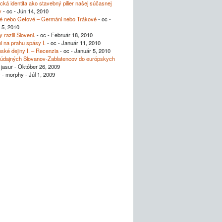
ická identita ako stavebný pilier našej súčasnej
y
- oc - Jún 14, 2010
é nebo Getové – Germáni nebo Trákové
- oc -
 5, 2010
 razili Sloveni.
- oc - Február 18, 2010
i na prahu spásy I.
- oc - Január 11, 2010
ské dejiny I. – Recenzia
- oc - Január 5, 2010
 údajných Slovanov-Zablatencov do európskych
 jasur - Október 26, 2009
v
- morphy - Júl 1, 2009