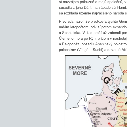
si navzájom príbuzné a majú spoločnú, vz
susedia z juhu Dáni, na západe sú Flámi,
sa rozkladá územie najväčšieho národa
Prevláda názor, že predkovia týchto Germ
naším letopočtom, odkiaľ potom expandov
a Španielska. V 1. storočí už zaberali p
Čierneho mora po Rýn, pričom v nasleduj
a Peloponéz, obsadili Apeninský polostro
poloostrov (Visigóti, Suebi) a severnú Afri