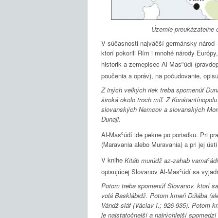
Územie preukázateľne o
V súčasnosti najväčší germánsky národ
ktorí pokorili Rím i mnohé národy Európy
c
historik a zemepisec Al-Mas
údí (pravde
poučenia a opráv), na počudovanie, opi
Z iných veľkých riek treba spomenúť Duna
široká okolo troch míľ. Z Konštantínopolu
slovanských Nemcov a slovanských Morava
Dunaji.
c
Al-Mas
údí ide pekne po poriadku. Pri p
(Maravania alebo Muravania) a pri jej ústi
c
V knihe
Kitáb murúdž az-zahab vama
ád
c
opisujúcej Slovanov Al-Mas
údí sa vyjad
Potom treba spomenúť Slovanov, ktorí sa 
volá Basklábidž. Potom kmeň Dúlába (al
Vándž-sláf (Václav I.; 926-935). Potom 
je najstatočnejší a najrýchlejší spomed