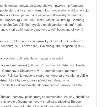
ého Nemecka i množstvo topografických názvov prítomnosť
epopierajú to ani samotní Nemci, ktorí sebavedomo dokumentujú
tiev a arcibiskupstiev na obsadených slovanských územiach:
dt, Magdeburg v roku 968; Kolín, Mainz, Würzburg, Bamberg
nia cisára Ota Veľkého, vypuklo na slovanskom území medzi
anov, ktorí zvrhli saské panstvo a zničili budovanú cirkevnú
nov sú zdokumentované nemeckými historikmi i na ďalších
Oldenburg) 973, Lenzen 929, Havelberg 948, Magdeburg 968,
a pravdivé. Boli teda Nemci naozaj Slovania?
 svedomí nemecký filozof, Prus Johan Gottfried von Herder
2
dzi Germánov a Slovanov
. V 19. storočí nastal rozmach
ov. Politika Nemeckého cisárstva, ktoré sa chystalo na ďalšiu
ktrínu, ktorá by dokazovala pôvodnosť Nemcov na
zemiach a odôvodňovala tak oprávnenosť nárokov na tieto
ahovaní národov, podľa ktorej sa dozvedáme, že až v období od
ovania svoje súčasné domovy v strednej a západnej Európe.
vanské kmene v 8. storočí obývali prevažnú časť dnešného