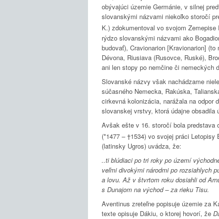
obývajúci územie Germánie, v silnej pred
slovanskými názvami niekoľko storočí pr
K.) zdokumentoval vo svojom Zemepise
rýdzo slovanskými názvami ako Bogadion (m
budovať), Cravionarion [Kravionarion] (t
Dévona, Riusiava (Rusovce, Ruské), Brode
ani len stopy po nemčine či nemeckých d
Slovanské názvy však nachádzame niele
súčasného Nemecka, Rakúska, Talianska a
cirkevná kolonizácia, narážala na odpor
slovanskej vrstvy, ktorá údajne obsadil
Avšak ešte v 16. storočí bola predstava 
(*1477 – †1534) vo svojej práci Letopisy
(latinsky Ugros) uvádza, že:
..ti blúdiaci po tri roky po území východ
veľmi divokými národmi po rozsiahlych pus
a lovu. Až v štvrtom roku dosiahli od Arn
s Dunajom na východ – za rieku Tisu.
Aventinus zreteľne popisuje územie za 
texte opisuje Dákiu, o ktorej hovorí, že
Dá