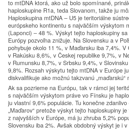
to mtDNA ktorá, ako už bolo spomínané, prinál
haploskupine R1a, teda Slovanom, takže ju mô
Haploskupina mtDNA – U5 je teritoriálne sústr
európskeho kontinentu s najväčším výskytom
(Laponci) – 48 %. Výskyt tejto haploskupiny s
Európy pozvoľna znižuje. Na Slovensku a v Poľs
pohybuje okolo 11 %, v Maďarsku iba 7,4%. V
v Rakúsku 8,6%, v Českej republike 9,7%, v 
v Rumunsku 8,7%, v Srbsku 9,4%, v Slovinsku
9,8%. Rozsah výskytu tejto mtDNA v Európe j
diskvalifikuje ako možnú takzvanú „maďarskú“
Ak sa pozrieme na Európu, tak v rámci jej teri
s najväčším výskytom práve vo Fínsku je hapl
ju vlastní 9,6% populácie. Tu konečne zdanlivo
„Maďarov“ pretože výskyt tejto haploskupiny j
z najvyšších v Európe, má ju zhruba 5,2% pop
Slovensku iba 2%. Avšak obdobný výskyt je i v 