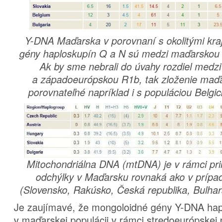
Y-DNA Maďarska v porovnaní s okolitými kra
gény haploskupín Q a N sú medzi maďarskou p
Ak by sme nebrali do úvahy rozdiel medz
a západoeurópskou R1b, tak zloženie maďar
porovnateľné napríklad i s populáciou Belgic
Mitochondriálna DNA (mtDNA) je v rámci priro
odchýlky v Maďarsku rovnaká ako v prípade
(Slovensko, Rakúsko, Česká republika, Bulhar
Je zaujímavé, že mongoloidné gény Y-DNA hap
v maďarskej populácii v rámci stredoeurópskej p