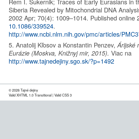
Rem I. Sukernik; Traces of Early Eurasians in 
Siberia Revealed by Mitochondrial DNA Analys
2002 Apr; 70(4): 1009–1014. Published online 
10.1086/339524
.
http://www.ncbi.nlm.nih.gov/pmc/articles/PMC
5. Anatolij Kľosov a Konstantin Penzev,
Árijské
Viac na
Eurázie (Moskva, Knižnyj mir, 2015).
http://www.tajnedejiny.sgo.sk/?p=1492
© 2026 Tajné dejiny
Valid XHTML 1.0 Transitional | Valid CSS 3