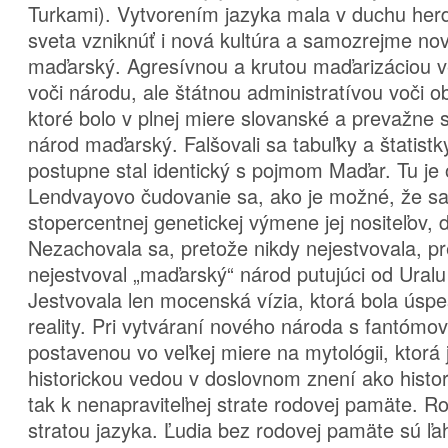
Turkami). Vytvorením jazyka mala v duchu he
sveta vzniknúť i nová kultúra a samozrejme no
maďarský. Agresívnou a krutou maďarizáciou 
voči národu, ale štátnou administratívou voči 
ktoré bolo v plnej miere slovanské a prevažne s
národ maďarský. Falšovali sa tabuľky a štatist
postupne stal identický s pojmom Maďar. Tu je
Lendvayovo čudovanie sa, ako je možné, že sa
stopercentnej genetickej výmene jej nositeľov,
Nezachovala sa, pretože nikdy nejestvovala, pr
nejestvoval „maďarský“ národ putujúci od Uralu 
Jestvovala len mocenská vízia, ktorá bola úsp
reality. Pri vytváraní nového národa s fantómov
postavenou vo veľkej miere na mytológii, ktorá
historickou vedou v doslovnom znení ako histo
tak k nenapraviteľnej strate rodovej pamäte. 
stratou jazyka. Ľudia bez rodovej pamäte sú ľa