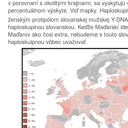
v porovnaní s okolitými krajinami, sa vyskytuj
percentuálnom výskyte. Viď mapky. Haploskup
ženským protipólom slovanskej mužskej Y-DNA
haploskupinou slovanskou. Keďže Maďarskí ide
Maďarov ako čosi extra, nebudeme s touto slo
haploskuipnou vôbec uvažovať.