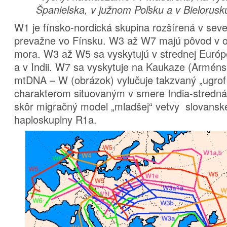
Španielska, v južnom Poľsku a v Bielorusk
W1 je fínsko-nordická skupina rozšírená v sev
prevažne vo Fínsku. W3 až W7 majú pôvod v o
mora. W3 až W5 sa vyskytujú v strednej Európe
a v Indii. W7 sa vyskytuje na Kaukaze (Armén
mtDNA – W (obrázok) vylučuje takzvaný „ugrof
charakterom situovaným v smere India-stredn
skôr migračný model „mladšej“ vetvy slovansk
haploskupiny R1a.