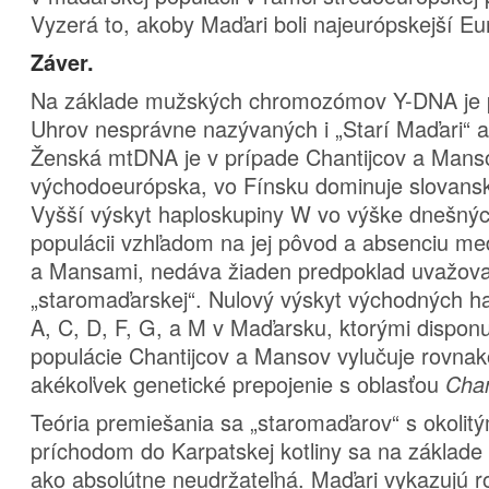
Vyzerá to, akoby Maďari boli najeurópskejší Eu
Záver.
Na základe mužských chromozómov Y-DNA je p
Uhrov nesprávne nazývaných i „Starí Maďari“ a
Ženská mtDNA je v prípade Chantijcov a Manso
východoeurópska, vo Fínsku dominuje slovans
Vyšší výskyt haploskupiny W vo výške dnešný
populácii vzhľadom na jej pôvod a absenciu med
a Mansami, nedáva žiaden predpoklad uvažovať
„staromaďarskej“. Nulový výskyt východných 
A, C, D, F, G, a M v Maďarsku, ktorými dispon
populácie Chantijcov a Mansov vylučuje rovna
akékoľvek genetické prepojenie s oblasťou
Chan
Teória premiešania sa „staromaďarov“ s okolitý
príchodom do Karpatskej kotliny sa na základe
ako absolútne neudržateľná. Maďari vykazujú r