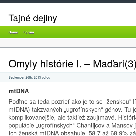
Tajné dejiny
Home
Forum
Omyly histórie I. – Maďari(3
September 26th, 2015 od oc
mtDNA
Poďme sa teda pozrieť ako je to so “ženskou” l
mtDNA) takzvaných „ugrofínskych“ génov. Tu je
komplikovanejšie, ale taktiež zaujímavé. Histór
populácie „ugrofínskych“ Chantijcov a Mansov j
Ich ženská mtDNA obsahuje 58.7 až 68.9% zá