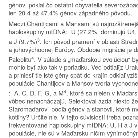
génov, pokiaľ čo ostatní obyvatelia severozápad
len 20.4 až 47.4% génov západného pôvodu.
Medzi Chantijcami a Mansami sú najrozšírenej
haploskupiny mtDNA: U (27.2%, dominujú U4, 
3
a J (9.7%)
. Ich pôvod pramení v oblasti Str
a juhovýchodnej Európy. Obdobie migrácie je 
4
Paleolitu
. V súlade s „maďarskou evolúciou“ by 
mohlo byť ako tak v poriadku. Veď odtiaľ(z Ura
a priniesť tie isté gény späť do krajín odkiaľ vz
populácie Chantijcov a Mansov tvoria východ
4
: A, C, D, F, G, a M
, ktoré sa nielen v Maďars
vôbec nenachádzajú. Selektoval azda niekto ž
Staromaďarov“ podľa génov a stanovil, ktoré m
kotliny? Určite nie. V tejto súvislosti treba poz
frekventované haploskupiny mtDNA: U, H a J v
populácie, nie sú v Maďarsku ničím výnimočn