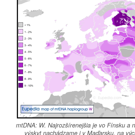
mtDNA: W. Najrozšírenejšia je vo Fínsku a
výskyt nachádzame i v Maďarsku, na vý