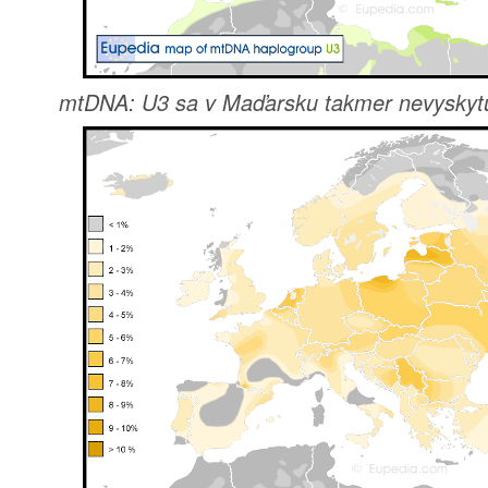
mtDNA: U3 sa v Maďarsku takmer nevyskytu