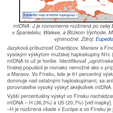
mtDNA: J je rovnomerne rozšírená po celej
v Španielsku, Walese, a Blízkom Východe. Ma
výnimočné. Zdroj:
Eupedi
Jazyková príbuznosť Chantijcov, Mansov a Fín
vysokým výskytom mužskej haploskupiny N1c 
mtDNA to už je horšie. Identifikovať „ugrofíns
fínskej populácii je rovnako nemožné ako v prí
a Mansov. Vo Fínsku, kde je 61 percentný výsk
dominuje nad ostatnými haploskupinami, sa an
porovnateľne vysoký výskyt akejkoľvek mtDNA.
Vyšší percentuálny výskyt vo Fínsku nachádza
mtDNA – H (36,3%) a U5 (20,7%) [viď mapky]
–H je rozšírená všade v Európe a vo Fínsku je j