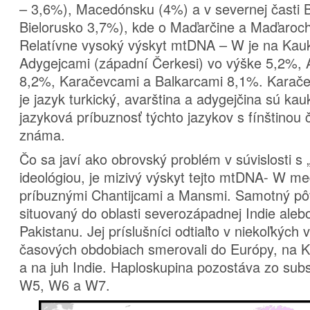
– 3,6%), Macedónsku (4%) a v severnej časti B
Bielorusko 3,7%), kde o Maďarčine a Maďaroch 
Relatívne vysoký výskyt mtDNA – W je na Kau
Adygejcami (západní Čerkesi) vo výške 5,2%, 
8,2%, Karačevcami a Balkarcami 8,1%. Karače
je jazyk turkický, avarština a adygejčina sú ka
jazyková príbuznosť týchto jazykov s fínštinou 
známa.
Čo sa javí ako obrovský problém v súvislosti s 
ideológiou, je mizivý výskyt tejto mtDNA- W me
príbuznými Chantijcami a Mansmi. Samotný p
situovaný do oblasti severozápadnej Indie ale
Pakistanu. Jej príslušníci odtiaľto v niekoľkých
časových obdobiach smerovali do Európy, na K
a na juh Indie. Haploskupina pozostáva zo su
W5, W6 a W7.