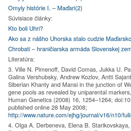
Omyly histórie I. – Maďari(2)
Súvisiace články:
Kto boli Uhri?
Ako sa z nášho Uhorska stalo cudzie Maďarsko
Chrobati – hraničiarska armáda Slovenskej zem
Literatúra:
3. Ville N. Pimenoff, David Comas, Jukka U. Pa
Galina Vershubsky, Andrew Kozlov, Antti Sajant
Siberian Khanty and Mansi in the junction of W
gene pools as revealed by uniparental markers
Human Genetics (2008) 16, 1254–1264; doi:10
published online 28 May 2008;
http://www.nature.com/ejhg/journal/v16/n10/ful
4. Olga A. Derbeneva, Elena B. Starikovskaya,