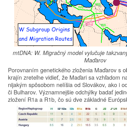
mtDNA: W. Migračný model vylučuje takzvaný
Maďarov
Porovnaním genetického zloženia Maďarov s ob
krajín zreteľne vidieť, že Maďari sa vzhľadom
nijakým spôsobom nelíšia od Slovákov, ako i 
či Bulharov. Významnejšie odchýlky badať jedi
zložení R1a a R1b, čo sú dve základné Európ