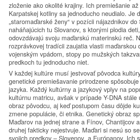
zloženie ako okolité krajiny. Ich premiešanie a
Karpatskej kotliny sa jednoducho neudialo. Je d
„staromaďarské ženy“ v pozícii nájazdnikov do 
naháňajúcich tu Slovanov, s ktorými plodia det
odovzdávajú svoju maďarskú materinskú reč. N
rozprávkovej tradícii zaujatia vlasti maďarskou 
vojenským vpádom, stopy po mužských takzvan
predkoch tu jednoducho niet.
V každej kultúre musí jestvovať pôvodca kultú
genetické premiešavanie prirodzene spôsobuje 
jazyka. Každý kultúrny a jazykový vplyv na po
kultúrnu matricu, avšak v prípade Y-DNA stále
obraz pôvodcu, aj keď postupom času dôjde ku 
zmene populácie, či etnika. Genetický obraz sp
Maďarov na jednej strane a Fínov, Chantijcov 
druhej fakticky nejestvuje. Maďari si nesú so 
svojich predkov – Slovenov a Európanov. Ich 