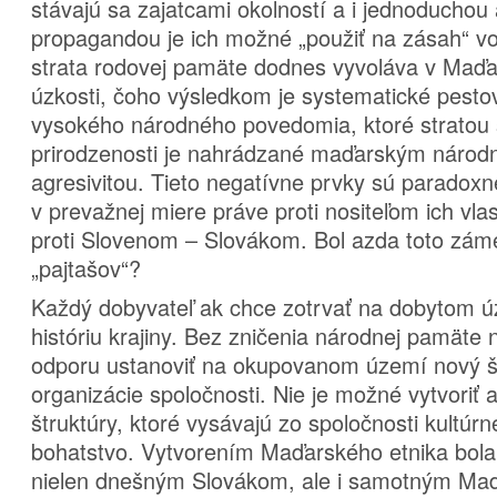
stávajú sa zajatcami okolností a i jednoduchou 
propagandou je ich možné „použiť na zásah“ v
strata rodovej pamäte dodnes vyvoláva v Maďar
úzkosti, čoho výsledkom je systematické pest
vysokého národného povedomia, ktoré stratou s
prirodzenosti je nahrádzané maďarským národ
agresivitou. Tieto negatívne prvky sú parado
v prevažnej miere práve proti nositeľom ich vla
proti Slovenom – Slovákom. Bol azda toto zám
„pajtašov“?
Každý dobyvateľ ak chce zotrvať na dobytom 
históriu krajiny. Bez zničenia národnej pamäte
odporu ustanoviť na okupovanom území nový š
organizácie spoločnosti. Nie je možné vytvoriť
štruktúry, ktoré vysávajú zo spoločnosti kultúrn
bohatstvo. Vytvorením Maďarského etnika bola 
nielen dnešným Slovákom, ale i samotným Ma