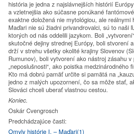
história je jedna z najslávnejších histórií Európy
a vzletnejšia ako súčasne ponúkané fantómové
exaktne doložená nie mytológiou, ale reálnymi h
Maďari nie sú žiadni privandrovalci, sú to naši ľ
ktorých od nás oddelili jazykom. Boli „vytvorení
skutočné dejiny strednej Európy, boli stvorení a
drží v strehu všetky okolité krajiny Slovenov (
Rumunov), boli vytvorení ako nástroj zásahu v
„neposlušnosti“, ako poistka medzinárodného f
Kto má dobrú pamäť určite si pamätá na „kauzu
jedno z malých upozornení, čo sa môže stať, a
Slováci chceli uberať vlastnou cestou.
Koniec.
Oskár Cvengrosch
Predchádzajúce časti:
Omyly histórie I. – Maďari(1)