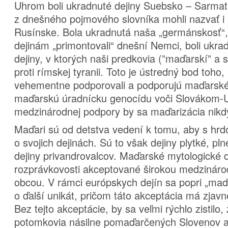
Uhrom boli ukradnuté dejiny Suebsko – Sarmat
z dnešného pojmového slovníka mohli nazvať i
Rusínske. Bola ukradnutá naša „germánskosť“, 
dejinám „primontovali“ dnešní Nemci, boli ukra
dejiny, v ktorých naši predkovia (”maďarskí” a s
proti rímskej tyranii. Toto je ústredný bod toho
vehementne podporovali a podporujú maďarské 
maďarskú úradnícku genocídu voči Slovákom-U
medzinárodnej podpory by sa maďarizácia nikdy
Maďari sú od detstva vedení k tomu, aby s hrdo
o svojich dejinách. Sú to však dejiny plytké, pln
dejiny privandrovalcov. Maďarské mytologické d
rozprávkovosti akceptované širokou medzinár
obcou. V rámci európskych dejín sa popri „ma
o ďalší unikát, pričom táto akceptácia má zjavné
Bez tejto akceptácie, by sa veľmi rýchlo zistilo
potomkovia násilne pomaďarčených Slovenov a