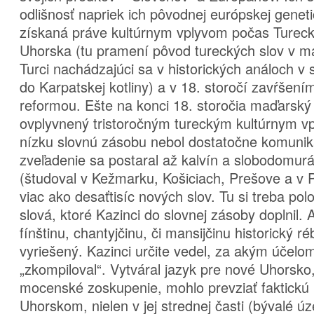
odlišnosť napriek ich pôvodnej európskej genet
získaná práve kultúrnym vplyvom počas Tureck
Uhorska (tu pramení pôvod tureckých slov v ma
Turci nachádzajúci sa v historických análoch v s
do Karpatskej kotliny) a v 18. storočí zavŕšen
reformou. Ešte na konci 18. storočia maďarský 
ovplyvnený tristoročným tureckým kultúrnym vp
nízku slovnú zásobu nebol dostatočne komunika
zveľadenie sa postaral až kalvín a slobodomurá
(študoval v Kežmarku, Košiciach, Prešove a v Pe
viac ako desaťtisíc nových slov. Tu si treba polo
slová, ktoré Kazinci do slovnej zásoby doplnil. A
fínštinu, chantyjčinu, či mansijčinu historický r
vyriešený. Kazinci určite vedel, za akým účelo
„zkompiloval“. Vytváral jazyk pre nové Uhorsko,
mocenské zoskupenie, mohlo prevziať faktick
Uhorskom, nielen v jej strednej časti (bývalé 