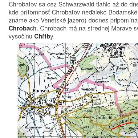
Chrobatov sa cez Schwarzwald tiahlo až do dn
kde prítomnosť Chrobatov neďaleko Bodamskéh
známe ako Venetské jazero) dodnes pripomín
ch. Chrobach má na strednej Morave 
Chroba
vysočinu
y.
Chřib