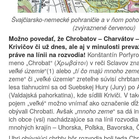
Švajčiarsko-nemecké pohraničie a v ňom po
(zvýraznené červenou)
Možno povedať, že Chrobatov – Charvátov –
Krivičov či už dnes, ale aj v minulosti pre
Konštantín Porfyr
práve na línii na rozvodia!
meno „Chrobat“ (
) v reči Sclavov z
Χρωβάτοι
“(1) alebo „
veľké územie
tí čo majú mnoho zem
zeme“ či „veľké územie“ zreteľne súvisí chrbt
lesa tiahnucimi sa od Suebskej Hury (Jury) po 
(Valdajská pahorkatina), kde sídlili Kriviči. V 
pojem „veľké“ možno vnímať ako označenie dĺž
obývali Chrobati. Avšak „
“ sa dá in
mnoho zeme
ich obce (vsi) nachádzajúce sa na línii rozvodia
mnohých krajín – Uhorska, Poľska, Bavorska, Č
Uhri obývajúci chrbty hôr rozvodia boli teda Chr