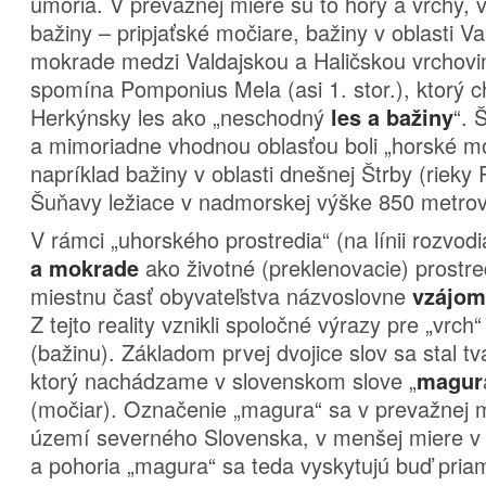
úmoria. V prevažnej miere sú to hory a vrchy, v
bažiny – pripjaťské močiare, bažiny v oblasti Va
mokrade medzi Valdajskou a Haličskou vrchovin
spomína Pomponius Mela (asi 1. stor.), ktorý c
Herkýnsky les ako „neschodný
“. 
les a bažiny
a mimoriadne vhodnou oblasťou boli „horské m
napríklad bažiny v oblasti dnešnej Štrby (rieky
Šuňavy ležiace v nadmorskej výške 850 metro
V rámci „uhorského prostredia“ (na línii rozvod
ako životné (preklenovacie) prostr
a mokrade
miestnu časť obyvateľstva názvoslovne
vzájom
Z tejto reality vznikli spoločné výrazy pre „vrch
(bažinu). Základom prvej dvojice slov sa stal 
ktorý nachádzame v slovenskom slove „
magur
(močiar). Označenie „magura“ sa v prevažnej 
území severného Slovenska, v menšej miere v
a pohoria „magura“ sa teda vyskytujú buď pria