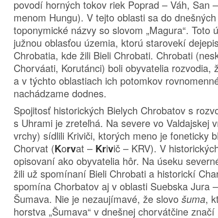
povodí horných tokov riek Poprad – Váh, San –
menom Hungu). V tejto oblasti sa do dnešných 
toponymické názvy so slovom „Magura“. Toto ú
južnou oblasťou územia, ktorú starovekí dejepis
Chrobatia, kde žili Bieli Chrobati. Chrobati (ne
Chorváati, Korutánci) boli obyvatelia rozvodia, ž
a v týchto oblastiach ich potomkov rovnomen
nachádzame dodnes.
Spojitosť historických Bielych Chrobatov s roz
s Uhrami je zreteľná. Na severe vo Valdajskej 
vrchy) sídlili Kriviči, ktorých meno je foneticky 
Chorvat (
o
at –
i
ič – KRV). V historických
K
rv
Kr
v
opisovaní ako obyvatelia hôr. Na úseku severn
žili už spomínaní Bieli Chrobati a historickí Cha
spomína Chorbatov aj v oblasti Suebska Jura 
Šumava. Nie je nezaujímavé, že slovo
, 
šuma
horstva „Šumava“ v dnešnej chorvátčine značí 