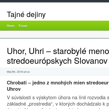
Tajné dejiny
Home
Forum
Uhor, Uhri – starobylé men
stredoeurópskych Slovanov 
Máj 5th, 2018 od oc
Chrobati – jedno z mnohých mien stredoeu
Uhrov
V súvislosti s výskytom úhora na línii rozvodia 
základné „prostredia“, v ktorých dochádzalo k