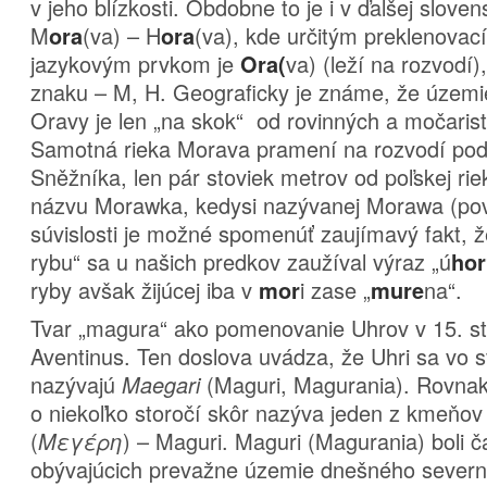
v jeho blízkosti. Obdobne to je i v ďalšej slovens
M
(va) – H
(va), kde určitým preklenova
ora
ora
jazykovým prvkom je
va) (leží na rozvodí
Ora(
znaku – M, H. Geograficky je známe, že územi
Oravy je len „na skok“ od rovinných a močarist
Samotná rieka Morava pramení na rozvodí pod
Sněžníka, len pár stoviek metrov od poľskej r
názvu Morawka, kedysi nazývanej Morawa (povo
súvislosti je možné spomenúť zaujímavý fakt, že
rybu“ sa u našich predkov zaužíval výraz „ú
hor
ryby avšak žijúcej iba v
i zase „
na“.
mor
m
ure
Tvar „magura“ ako pomenovanie Uhrov v 15. s
Aventinus. Ten doslova uvádza, že Uhri sa vo
nazývajú
(Maguri, Magurania). Rovnak
Maegari
o niekoľko storočí skôr nazýva jeden z kmeň
(
) – Maguri. Maguri (Magurania) boli 
Μεγέρη
obývajúcich prevažne územie dnešného severn