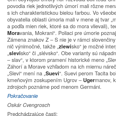
povodia riek jednotlivých úmorí mali rôzne men
s ich charakteristickou bielou farbou. Vo všeobe
obyvatelia oblasti úmoria mali v mene aj tvar „
a podľa mien riek, ktoré sa do mora vlievali), t
vania, Mokrani“. Poliaci pre úmorie poznaj
Mora
Zámena znakov Z – S nie je v rámci slovenčiny –
nič výnimočné, takže „
sko“ je možné inte
zlewi
„
sko“ či „slévsko“. Obe varianty sú nápad
slevi
– slav“, v ktorom pramení historické meno „Slev
Záhorí a Morave vzhľadom na ich miernu nárečo
„Slevi“ mení na „
“. Suevi perom Tacita bo
Suevi
kmeňovým zoskupením Ugrov –
manov, kt
Uger
zdrojoch poznáme pod menom Germáni.
Pokračovanie
Oskár Cvengrosch
Predchádzajúce časti: